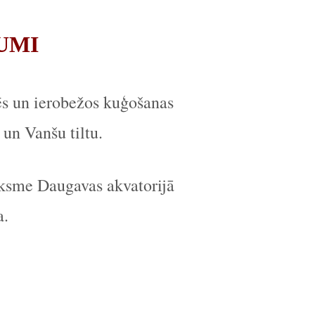
UMI
ēs un ierobežos kuģošanas
 un Vanšu tiltu.
iksme Daugavas akvatorijā
a.