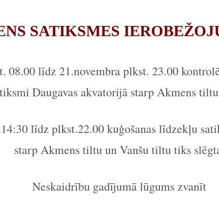
ENS SATIKSMES IEROBEŽOJ
. 08.00 līdz 21.novembra plkst. 23.00 kontrol
atiksmi Daugavas akvatorijā starp Akmens tiltu
.14:30 līdz plkst.22.00 kuģošanas līdzekļu sat
starp Akmens tiltu un Vanšu tiltu tiks slēgt
Neskaidrību gadījumā lūgums zvanīt