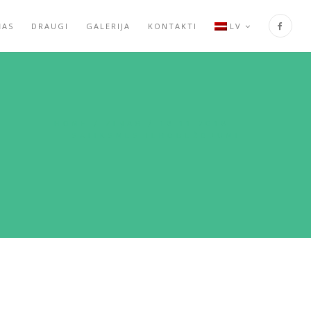
ŅAS
DRAUGI
GALERIJA
KONTAKTI
LV
HOME
/
ZIŅAS
/
18.11.2018.-
SATIKSMES IEROBEŽOJUMI