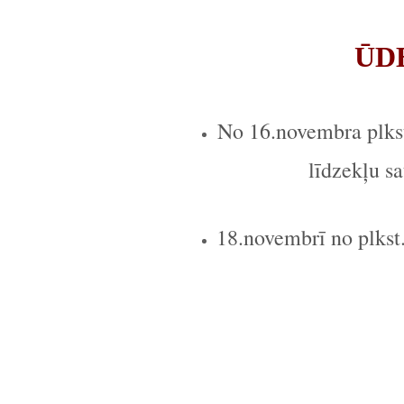
ŪD
No 16.novembra plkst
līdzekļu s
18.novembrī no plkst