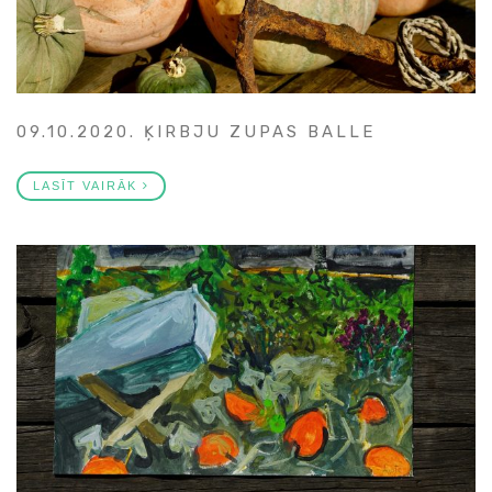
09.10.2020. ĶIRBJU ZUPAS BALLE
LASĪT VAIRĀK