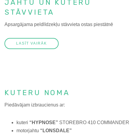
JAHTU UN KUTERU
STĀVVIETA
Apsargājama peldlīdzekļu stāvvieta ostas piestātnē
LASĪT VAIRĀK
KUTERU NOMA
Piedāvājam izbraucienus ar:
kuteri
“HYPNOSE”
STOREBRO 410 COMMANDER
motorjahtu
“LONSDALE”