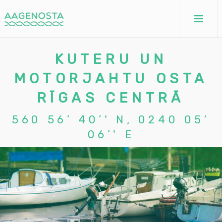
KUTERU UN
MOTORJAHTU OSTA
RĪGAS CENTRĀ
560 56’ 40’' N, 0240 05’
06’' E