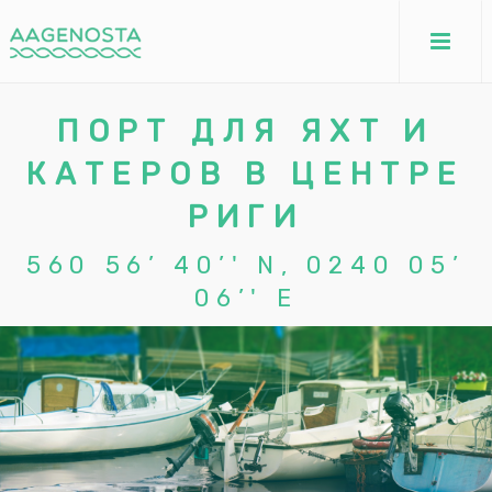
ПОРТ ДЛЯ ЯХТ И
КАТЕРОВ В ЦЕНТРЕ
РИГИ
560 56’ 40’' N, 0240 05’
06’' E