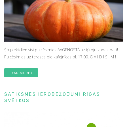
Šo piektdien visi pulcēsimies AAGENOSTĀ uz Ķirbju zupas balli!
Pulcēsimies uz terases pie kafejnīcas pl. 17:00. G A I D Ī S I M !
READ MORE
SATIKSMES IEROBEŽOJUMI RĪGAS
SVĒTKOS