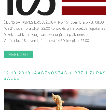
ŪDENS SATIKSMES IEROBEŽOJUMI No 16.novembra plkst. 08.00
līdz 21.novembra plkst. 23.00 kontrolēs un ierobežos kuģošanas
līdzekļu satiksmi Daugavas akvatorijā starp Akmens tiltu un
Vanšu tiltu. 18.novembrī no plkst.14:30 līdz plkst.22.00
READ MORE
12.10.2018. AAGENOSTAS ĶIRBJU ZUPAS
BALLE