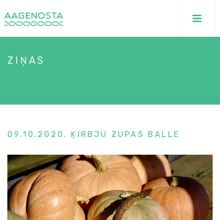
ZIŅAS
HOME
/
ZIŅAS
09.10.2020. ĶIRBJU ZUPAS BALLE