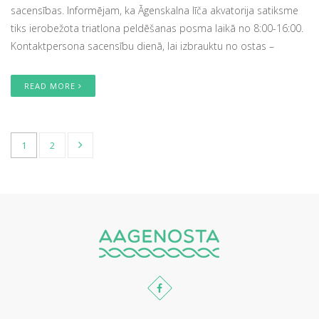
sacensības. Informējam, ka Āgenskalna līča akvatorija satiksme
tiks ierobežota triatlona peldēšanas posma laikā no 8:00-16:00.
Kontaktpersona sacensību dienā, lai izbrauktu no ostas –
READ MORE
1
2