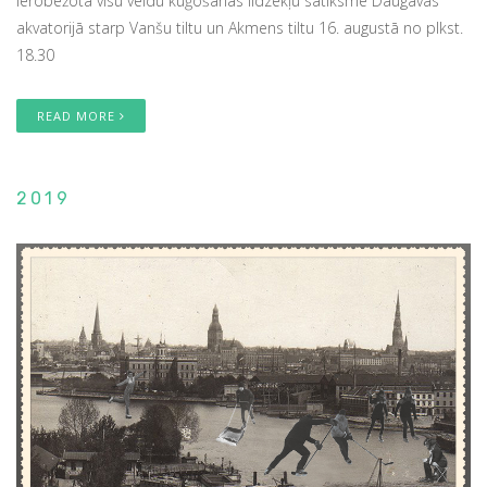
ierobežota visu veidu kuģošanas līdzekļu satiksme Daugavas
akvatorijā starp Vanšu tiltu un Akmens tiltu 16. augustā no plkst.
18.30
READ MORE
2019