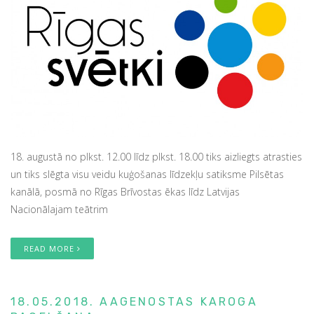
18. augustā no plkst. 12.00 līdz plkst. 18.00 tiks aizliegts atrasties
un tiks slēgta visu veidu kuģošanas līdzekļu satiksme Pilsētas
kanālā, posmā no Rīgas Brīvostas ēkas līdz Latvijas
Nacionālajam teātrim
READ MORE
18.05.2018. AAGENOSTAS KAROGA