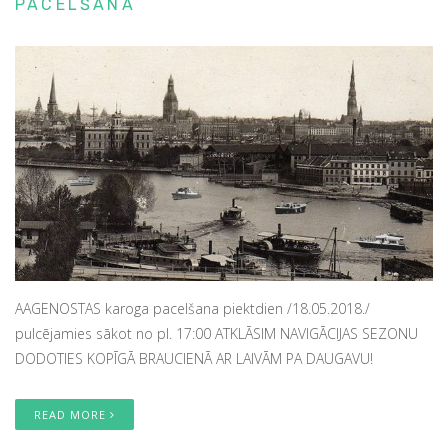
PACELŠANA
AAGENOSTAS karoga pacelšana piektdien /18.05.2018./
pulcējamies sākot no pl. 17:00 ATKLĀSIM NAVIGĀCIJAS SEZONU
DODOTIES KOPĪGĀ BRAUCIENĀ AR LAIVĀM PA DAUGAVU!
READ MORE