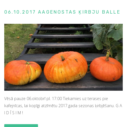
06.10.2017 AAGENOSTAS ĶIRBJU BALLE
Vēsā pauze 06.oktobrī pl. 17:00 Tiekamies uz terases pie
kafejnīcas, lai kopīgi atzīmētu 2017.gada sezonas ķirbjēšanu. G A
I D Ī S I M !