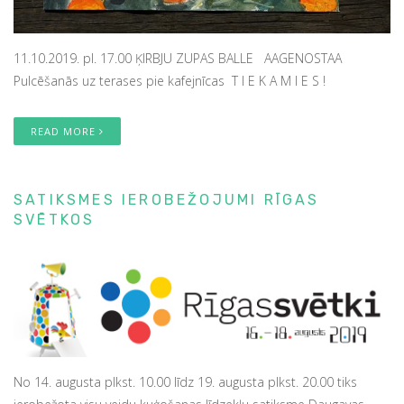
11.10.2019. pl. 17.00 ĶIRBJU ZUPAS BALLE AAGENOSTAA
Pulcēšanās uz terases pie kafejnīcas T I E K A M I E S !
READ MORE
SATIKSMES IEROBEŽOJUMI RĪGAS
SVĒTKOS
No 14. augusta plkst. 10.00 līdz 19. augusta plkst. 20.00 tiks