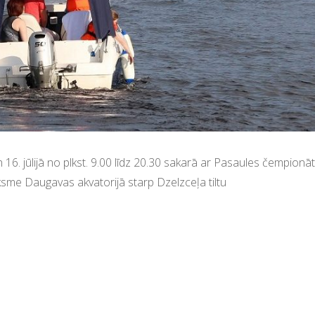
0 un 16. jūlijā no plkst. 9.00 līdz 20.30 sakarā ar Pasaules čemp
ksme Daugavas akvatorijā starp Dzelzceļa tiltu