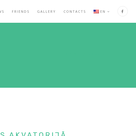
WS
FRIENDS
GALLERY
CONTACTS
EN
HOME
/
ZIŅAS
AS AKVATORIJĀ