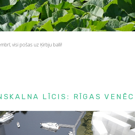
ī, visi pošas uz Ķirbju balli!
NSKALNA LĪCIS: RĪGAS VENĒC