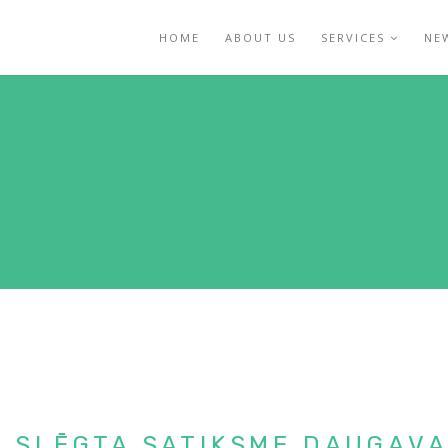
HOME
ABOUT US
SERVICES
NE
 – SLĒGTA SATIKSME DAUGAV