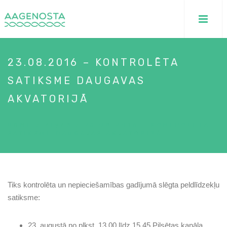
23.08.2016 – KONTROLĒTA
SATIKSME DAUGAVAS
AKVATORIJĀ
HOME
/
ZIŅAS
/
23.08.2016 – KONTROLĒTA
SATIKSME DAUGAVAS AKVATORIJĀ
Tiks kontrolēta un nepieciešamības gadījumā slēgta peldlīdzekļu
satiksme:
23. augustā no plkst. 13.00 līdz 15.45 Pilsētas kanāla